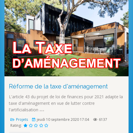
Réforme de la taxe d'aménagement
L'article 43 du projet de loi de finances pour 2021 adapte la
taxe d'aménagement en vue de lutter contre
l'artificialisation
Projets
jeudi 10 septembre 2020 17:04
6137
Rating: